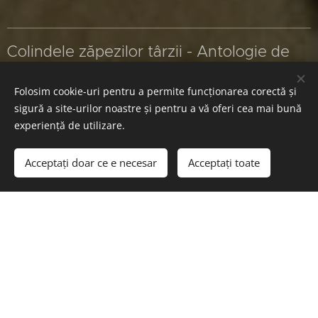
Colindele zăpezilor târzii - Antologie de
poezie românească - Editura Liric graph,
Folosim cookie-uri pentru a permite funcționarea corectă și
2016
sigură a site-urilor noastre și pentru a vă oferi cea mai bună
experiență de utilizare.
Acceptați doar ce e necesar
Acceptați toate
Începeți
Creați un site gratuit!
Aripi de zăpadă - Antologie de poezie -
Colecția Prince Art - Editura LifeArt 2016